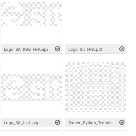
Logo_Sit_RGB_Hvit.eps
Logo_Sit_Hvit.pdf
Logo_Sit_Hvit.svg
Ikoner_Byikon_Trondheim_Hvit.svg