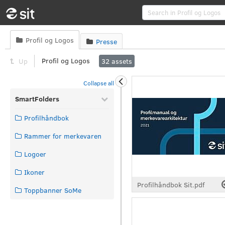
Profil og Logos

Presse

Profil og Logos
Up
32
assets
Collapse all
SmartFolders
Profilhåndbok
Rammer for merkevaren
Logoer
Ikoner
Profilhåndbok Sit.pdf
Toppbanner SoMe