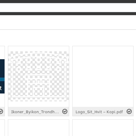
Search
Ikoner_Byikon_Trondheim_Hvit (2).svg
Logo_Sit_Hvit – Kopi.pdf