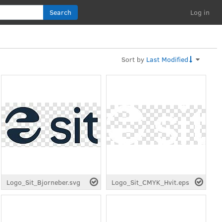
Search
Log in
Sort by
Last Modified
Logo_Sit_Bjorneber.svg
Logo_Sit_CMYK_Hvit.eps