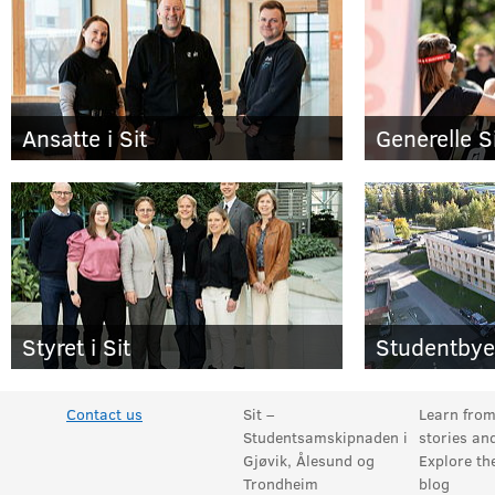
Ansatte i Sit
Generelle Si
Styret i Sit
Contact us
Sit –
Learn fro
Studentsamskipnaden i
stories an
Gjøvik, Ålesund og
Explore th
Trondheim
blog